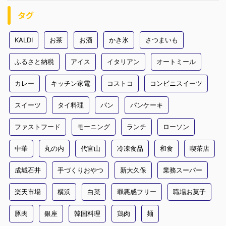
タグ
KALDI
お茶
お酒
かき氷
さつまいも
ふるさと納税
アイス
イタリアン
オートミール
カレー
キッチン家電
コストコ
コンビニスイーツ
スイーツ
タイ料理
パン
パンケーキ
ファストフード
モーニング
ランチ
ローソン
中華
丸の内
代官山
冷凍食品
和食
喫茶店
成城石井
手づくりおやつ
新大久保
業務スーパー
楽天市場
横浜
白菜
罪悪感フリー
職場お菓子
豚肉
銀座
韓国料理
鶏肉
麺